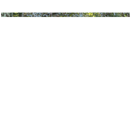
Previ
Next
ous