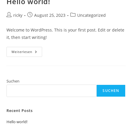
Hello world!
Beitrags-
Beitrag
Beitrags-
ricky
August 25, 2023
Uncategorized
Autor:
veröffentlicht:
Kategorie:
Welcome to WordPress. This is your first post. Edit or delete
it, then start writing!
Hello
Weiterlesen
World!
Suchen
SUCHEN
Recent Posts
Hello world!